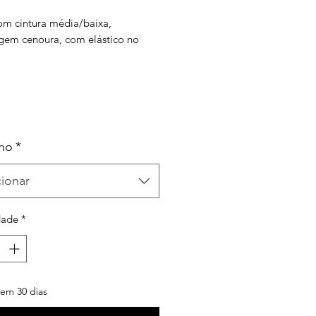
om cintura média/baixa,
em cenoura, com elástico no
uro natural
ho
*
cionar
dade
*
em 30 dias