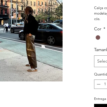
Calça c
modelag
cós.
Cor
*
100% co
Taman
Sele
Quanti
Entrega 