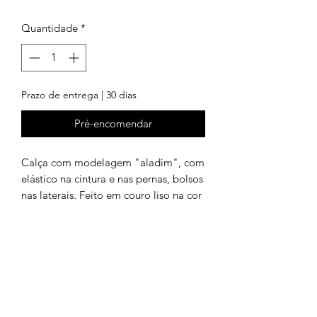
Quantidade
*
Prazo de entrega | 30 dias
Pré-encomendar
Calça com modelagem "aladim", com
elástico na cintura e nas pernas, bolsos
nas laterais. Feito em couro liso na cor
preto.
(Apesar da modelagem ampla, a calça
não fica armada, pois o couro usado é
SHOP ONLINE
extremamente leve e macio).
COLEÇÕES
CONTATO
100% couro natural
POLÍTICAS DE TROCAS