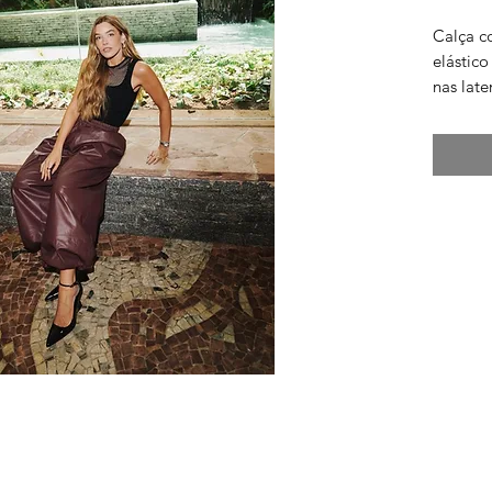
Calça 
elástico
nas late
vinho.