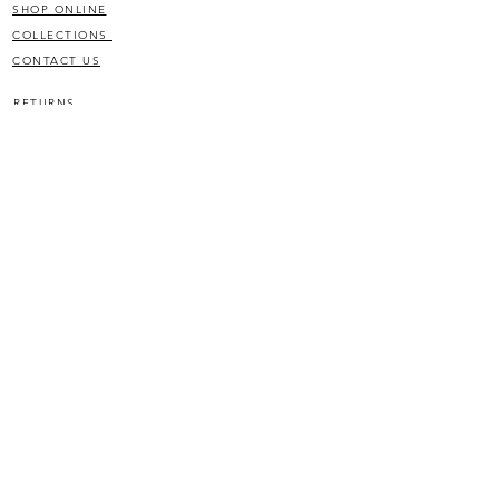
SHOP ONLINE
COLLECTIONS
CONTACT US
RETURNS
RETURNS
JOIN OUR LIST
SIGN UP
©2020 por
top(node)