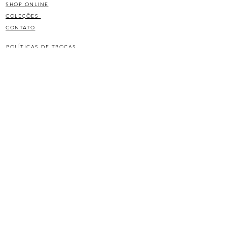
100% couro natural
SHOP ONLINE
COLEÇÕES
CONTATO
POLÍTICAS DE TROCAS
C Mindov indústria e comércio de confecção LTDA
12.448.244/0001-10
JOIN OUR LIST
SIGN UP
©2020 por
top(node)