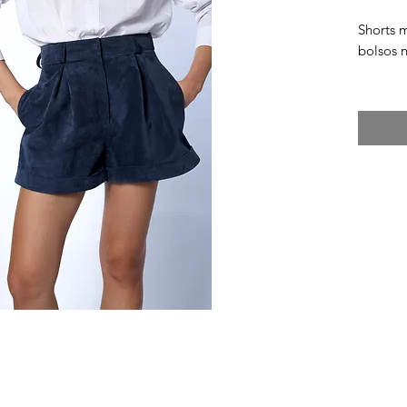
Shorts 
bolsos n
100% co