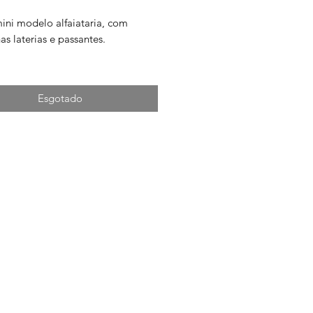
mini modelo alfaiataria, com
as laterias e passantes.
uro natural
Esgotado