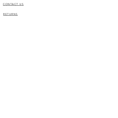
CONTACT US
RETURNS
RETURNS
JOIN OUR LIST
SIGN UP
©2020 por
top(node)