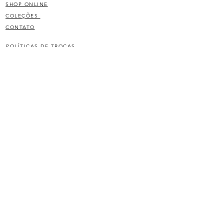
100% couro natural
SHOP ONLINE
COLEÇÕES
CONTATO
POLÍTICAS DE TROCAS
C Mindov indústria e comércio de confecção LTDA
12.448.244/0001-10
JOIN OUR LIST
SIGN UP
©2020 por
top(node)